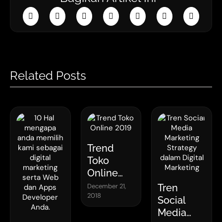
Related Posts
Trend
Toko
Online
2019
December 21,
Tren
2018
Social
Media