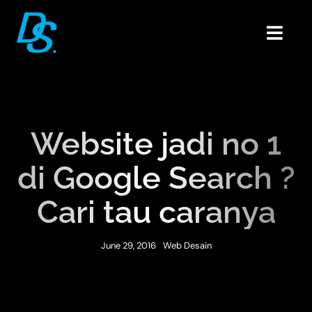
Skip
to
Togg
content
Navig
Home
Portfolio
About
Website jadi no 1
Blogs
di Google Search ?
Contact
Cari tau caranya
June 29, 2016
Web Desain