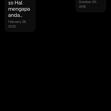
Marketing
October 30,
10 Hal
2018
Strategy
mengapa
dalam
anda
Digital
memilih
February 28,
Marketing
2020
kami
sebagai
digital
marketing
serta Web
dan Apps
Developer
Anda.