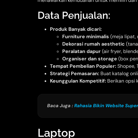
menawarkan kemudahan untuk memilih dan me
Data Penjualan:
Produk Banyak dicari:
Furniture minimalis
(meja lipat, 
Dekorasi rumah aesthetic
(tana
Peralatan dapur
(air fryer, blend
Organiser dan storage
(box pen
Tempat Pembelian Populer:
Shopee, T
Strategi Pemasaran:
Buat katalog onl
Keunggulan Kompetitif:
Berikan opsi 
Baca Juga :
Rahasia Bikin Website Supe
Laptop