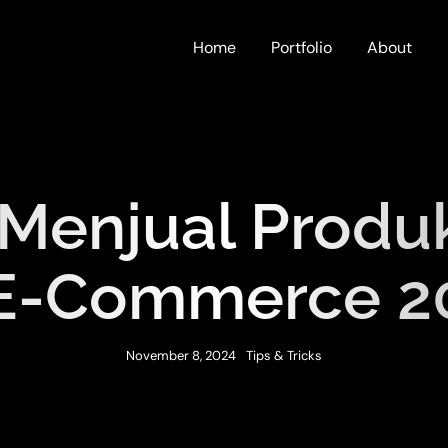
Home
Portfolio
About
s Menjual Produ
 E-Commerce 2
November 8, 2024
Tips & Tricks