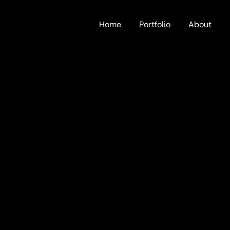
Home
Portfolio
About