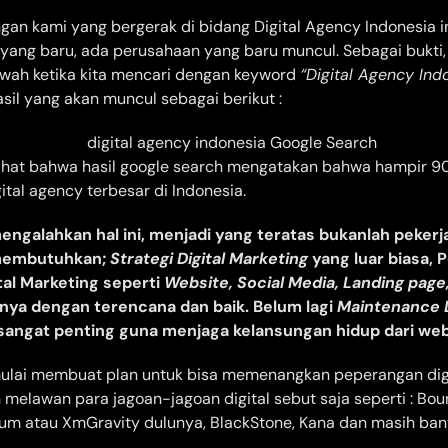
gan kami yang bergerak di bidang Digital Agency Indonesia ini
 yang baru, ada perusahaan yang baru muncul. Sebagai bukti, 
ah ketika kita mencari dengan keyword
“Digital Agency Ind
sil yang akan muncul sebagai berikut :
lihat bahwa hasil google search mengatakan bahwa hampir 
ital agency terbesar di Indonesia.
engalahkan hal ini, menjadi yang teratas bukanlah pekerj
membutuhkan;
Strategi Digital Marketing
yang luar biasa,
ital Marketing seperti
Website, Social Media, Landing page
nnya dengan terencana dan baik. Belum lagi
Maintenance D
 sangat penting guna menjaga kelansungan hidup dari webs
lai membuat plan untuk bisa memenangkan peperangan digit
melawan para jagoan-jagoan digital sebut saja seperti : Bou
rum atau XmGravity dulunya, BlackStone, Kana dan masih bany