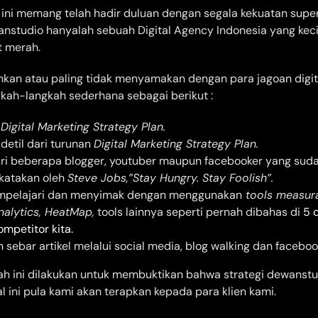
ini memang telah hadir duluan dengan segala kekuatan supe
nstudio hanyalah sebuah Digital Agency Indonesia yang keci
 merah.
kan atau paling tidak menyamakan dengan para jagoan digital
kah-langkah sederhana sebagai berikut :
t
Digital Marketing Strategy Plan.
etil dari turunan
Digital Marketing Strategy Plan.
ari beberapa blogger, youtuber maupun facebooker yang suda
ikatakan oleh
Steve Jobs,”Stay Hungry. Stay Foolish”.
mpelajari dan menyimak dengan menggunakan
tools measur
alytics, HeatMap,
tools lainnya seperti pernah dibahas di
5 
mpetitor kita.
 sebar artikel melalui social media, blog walking dan faceboo
h ini dilakukan untuk membuktikan bahwa strategi dewanstu
al ini pula kami akan terapkan kepada para klien kami.