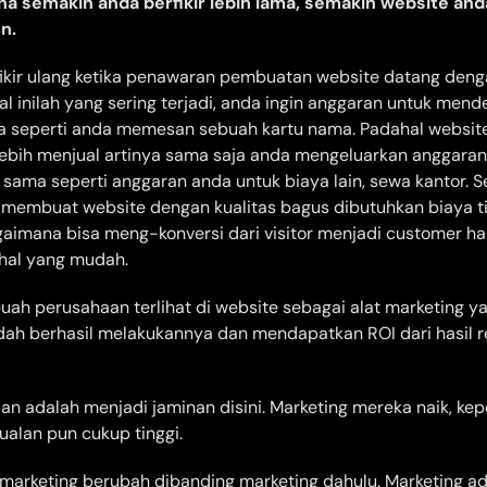
rena semakin anda berfikir lebih lama, semakin website and
n.
ikir ulang ketika penawaran pembuatan website datang dengan
l inilah yang sering terjadi, anda ingin anggaran untuk mend
a seperti anda memesan sebuah kartu nama. Padahal websit
 lebih menjual artinya sama saja anda mengeluarkan anggara
 sama seperti anggaran anda untuk biaya lain, sewa kantor. S
membuat website dengan kualitas bagus dibutuhkan biaya t
aimana bisa meng-konversi dari visitor menjadi customer ha
hal yang mudah.
uah perusahaan terlihat di website sebagai alat marketing yan
ah berhasil melakukannya dan mendapatkan ROI dari hasil r
aan adalah menjadi jaminan disini. Marketing mereka naik, ke
jualan pun cukup tinggi.
i marketing berubah dibanding marketing dahulu. Marketing a