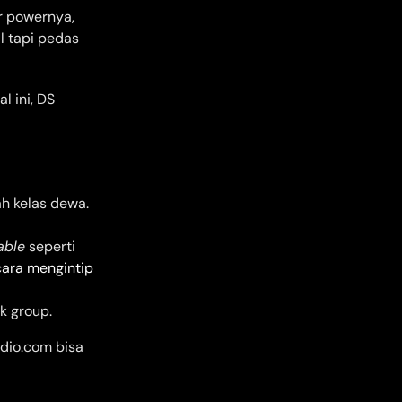
r powernya,
l tapi pedas
 ini, DS
h kelas dewa.
able
seperti
cara mengintip
k group.
dio.com bisa