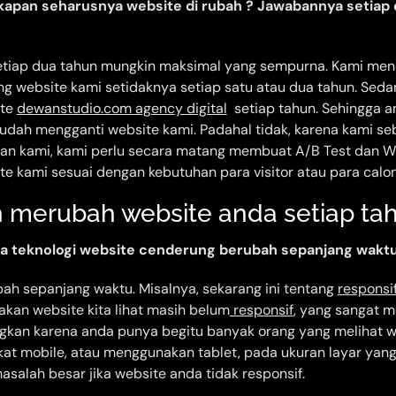
a kapan seharusnya website di rubah ? Jawabannya setiap
etiap dua tahun mungkin maksimal yang sempurna. Kami men
g website kami setidaknya setiap satu atau dua tahun. Sed
ite
dewanstudio.com agency digital
setiap tahun. Sehingga an
dah mengganti website kami. Padahal tidak, karena kami s
an kami, kami perlu secara matang membuat A/B Test dan W
e kami sesuai dengan kebutuhan para visitor atau para calon
 merubah website anda setiap ta
rena teknologi website cenderung berubah sepanjang waktu
bah sepanjang waktu. Misalnya, sekarang ini tentang
responsi
akan website kita lihat masih belum
responsif
, yang sangat m
gkan karena anda punya begitu banyak orang yang melihat 
kat mobile, atau menggunakan tablet, pada ukuran layar yang
salah besar jika website anda tidak responsif.