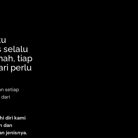
tu
s selalu
mah, tiap
ari perlu
n setiap
 dari
i diri kami
an dan
n jenisnya.