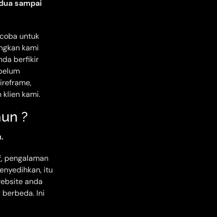
 dua sampai
coba untuk
angkan kami
da berfikir
ebelum
ireframe,
 klien kami.
hun ?
.
f
, pengalaman
enyedihkan, itu
website anda
 berbeda. Ini