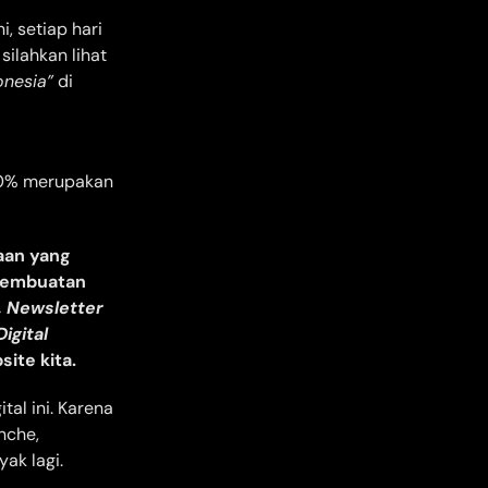
, setiap hari
silahkan lihat
onesia”
di
90% merupakan
aan yang
 Pembuatan
, Newsletter
igital
ite kita.
al ini. Karena
nche,
ak lagi.