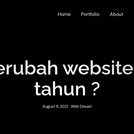
Home
Portfolio
About
rubah website
tahun ?
August 9, 2021
Web Desain