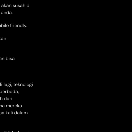
 akan susah di
 anda.
le friendly.
kan
an bisa
lagi, teknologi
 berbeda,
h dari
tma mereka
pa kali dalam