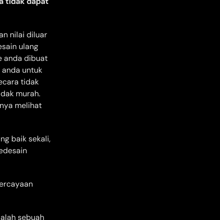
a tidak dapat
 nilai diluar
esain ulang
e anda dibuat
n anda untuk
ecara tidak
idak murah.
nya melihat
g baik sekali,
edesain
percayaan
dalah sebuah