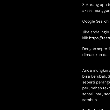
Sekarang apa te
akses mengguna
Google Search 
Jika anda ingi
klik
https://tes
Dengan seperti
dimasukan dala
Anda mungkin a
bisa berubah. S
seperti perangk
perubahan tekn
sehari-hari, s
setahun.