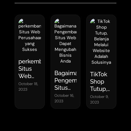
perkembangan
Situs
Bagaimana
TikTok
Web
Pengembangan
Shop
Perusahaan
October 18,
Situs
Tutup,
2023
yang
Web
Belanja
October 16,
October 9,
Sukses
2023
Dapat
2023
Melalui
Mengubah
Website
Bisnis
Adalah
Anda
Solusinya