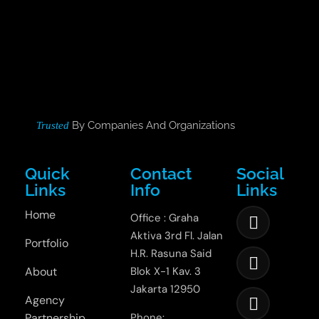
By Companies And Organizations
Trusted
Quick
Contact
Social
Links
Info
Links
Home
Office : Graha
Aktiva 3rd Fl. Jalan
Portfolio
H.R. Rasuna Said
About
Blok X-1 Kav. 3
Jakarta 12950
Agency
Partnership
Phone: