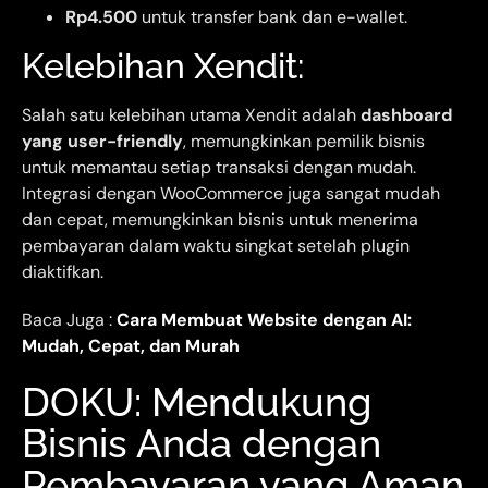
Rp4.500
untuk transfer bank dan e-wallet.
Kelebihan Xendit:
Salah satu kelebihan utama Xendit adalah
dashboard
yang user-friendly
, memungkinkan pemilik bisnis
untuk memantau setiap transaksi dengan mudah.
Integrasi dengan WooCommerce juga sangat mudah
dan cepat, memungkinkan bisnis untuk menerima
pembayaran dalam waktu singkat setelah plugin
diaktifkan.
Baca Juga :
Cara Membuat Website dengan AI:
Mudah, Cepat, dan Murah
DOKU: Mendukung
Bisnis Anda dengan
Pembayaran yang Aman