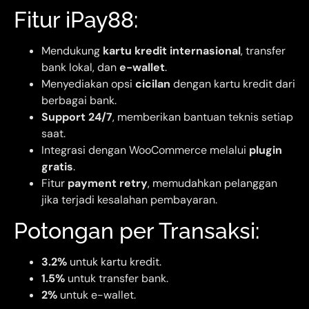
Fitur iPay88:
Mendukung
kartu kredit internasional
, transfer
bank lokal, dan
e-wallet
.
Menyediakan opsi
cicilan
dengan kartu kredit dari
berbagai bank.
Support 24/7
, memberikan bantuan teknis setiap
saat.
Integrasi dengan WooCommerce melalui
plugin
gratis
.
Fitur
payment retry
, memudahkan pelanggan
jika terjadi kesalahan pembayaran.
Potongan per Transaksi:
3.2%
untuk kartu kredit.
1.5%
untuk transfer bank.
2%
untuk e-wallet.