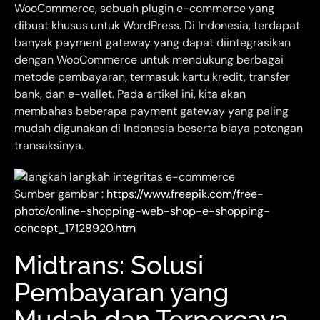
WooCommerce, sebuah plugin e-commerce yang
dibuat khusus untuk WordPress. Di Indonesia, terdapat
banyak payment gateway yang dapat diintegrasikan
dengan WooCommerce untuk mendukung berbagai
metode pembayaran, termasuk kartu kredit, transfer
bank, dan e-wallet. Pada artikel ini, kita akan
membahas beberapa payment gateway yang paling
mudah digunakan di Indonesia beserta biaya potongan
transaksinya.
Sumber gambar :
https://www.freepik.com/free-
photo/online-shopping-web-shop-e-shopping-
concept_17128920.htm
Midtrans: Solusi
Pembayaran yang
Mudah dan Terpercaya