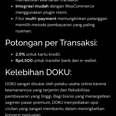
Integrasi mudah
dengan WooCommerce
menggunakan plugin resmi.
Fitur
multi-payment
memungkinkan pelanggan
memilih metode pembayaran yang paling
nyaman.
Potongan per Transaksi:
2.9%
untuk kartu kredit.
Rp4.500
untuk transfer bank dan e-wallet.
Kelebihan DOKU:
DOKU sangat disukai oleh pelaku usaha online karena
keamanannya yang terjamin dan fleksibilitas
pembayaran yang tinggi. Bagi bisnis yang menargetkan
segmen pasar premium, DOKU menyediakan opsi
cicilan yang sangat membantu dalam meningkatkan
konversi penjualan.