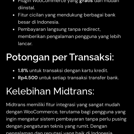
Plugin WooCommerce yang
gratis
dan mudah
diinstal.
Fitur cicilan yang mendukung berbagai bank
besar di Indonesia.
Pembayaran langsung tanpa redirect,
memberikan pengalaman pengguna yang lebih
lancar.
Potongan per Transaksi:
1.8%
untuk transaksi dengan kartu kredit.
Rp4.500
untuk setiap transaksi transfer bank.
Kelebihan Midtrans:
Midtrans memiliki fitur integrasi yang sangat mudah
dengan WooCommerce, terutama bagi pengguna yang
ingin mengatur sistem pembayaran tanpa perlu pusing
dengan pengaturan teknis yang rumit. Dengan
pengalaman dan reputasi yang baik di Indonesia,