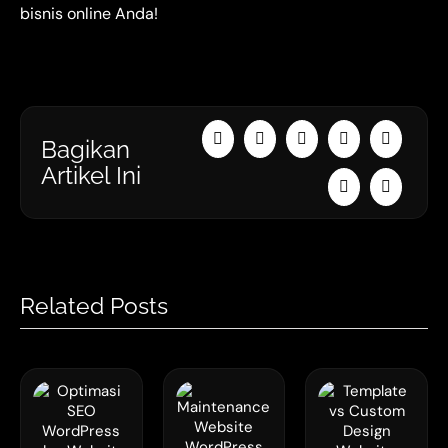
bisnis online Anda!
Bagikan
Artikel Ini
Related Posts